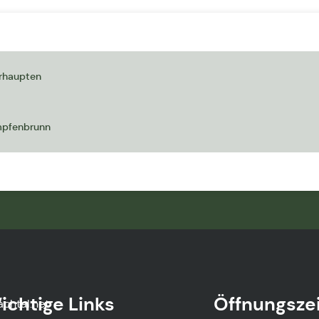
hrhaupten
empfenbrunn
ichtige Links
Öffnungsze
achtal.net