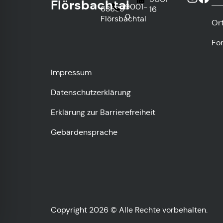
Flörsbachtal
9001-
63639
16
0
Flörsbachtal
Or
Fo
Impressum
Datenschutzerklärung
Erklärung zur Barrierefreiheit
Gebärdensprache
Copyright 2026 © Alle Rechte vorbehalten.