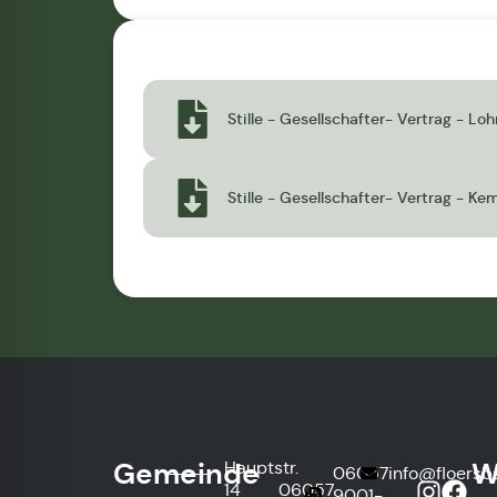
Stille - Gesellschafter- Vertrag - Lo
Stille - Gesellschafter- Vertrag - K
Gemeinde
W
Hauptstr.
06057
info@floersb
14
06057
9001-