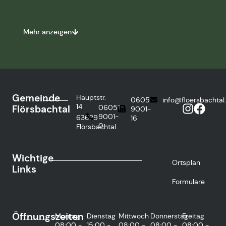
Mehr anzeigen
Gemeinde
Hauptstr.
06057
info@floersbachtal
14
Flörsbachtal
06057
9001-
9001-
63639
16
0
Flörsbachtal
Wichtige
Ortsplan
Links
Formulare
Öffnungszeiten
Montag
Dienstag
Mittwoch
Donnerstag
Freitag
08:00 -
15:00 -
08:00 -
08:00 -
08:00 -