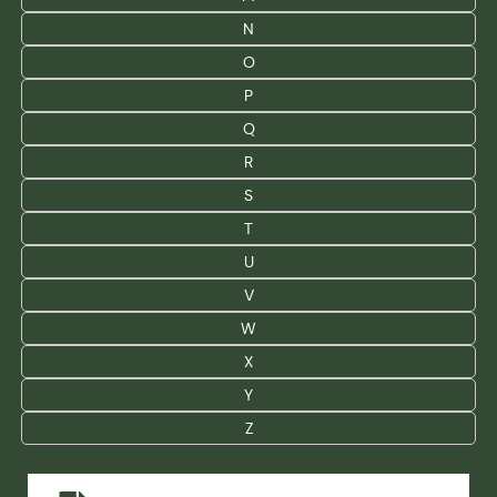
N
O
P
Q
R
S
T
U
V
W
X
Y
Z