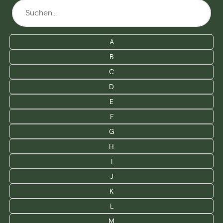
A
B
C
D
E
F
G
H
I
J
K
L
M