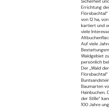
Sicherheit un
Errichtung de
Flörsbachtal“
von 12 ha, vo
kartiert und 
viele Interess
Altbuchenfläc
Auf viele Jah
Bestattungsmö
Waldgebiet zu
persönlich be
Der „Wald der
Flörsbachtal“ 
Buntsandstein
Baumarten vor
Hainbuchen. 
der Stille“ ka
100 Jahre ung