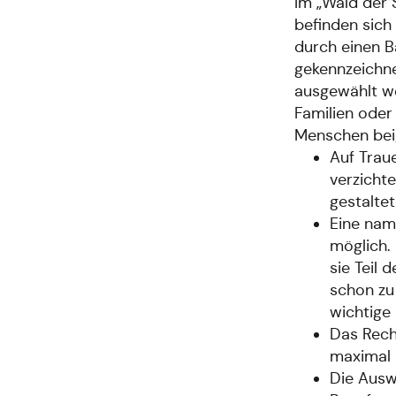
Im „Wald der 
befinden sich
durch einen 
gekennzeichne
ausgewählt we
Familien ode
Menschen bei
Auf Trau
verzichte
gestalte
Eine nam
möglich.
sie Teil 
schon zu
wichtige
Das Rech
maximal 
Die Ausw