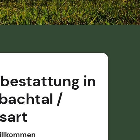
bestattung in
bachtal /
sart
willkommen