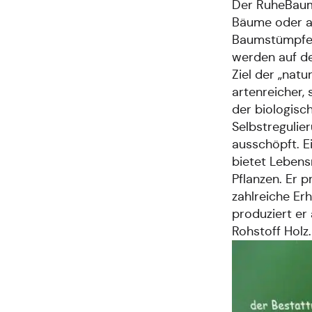
Der RuheBaum
Bäume oder 
Baumstümpfe.
werden auf de
Ziel der „natu
artenreicher,
der biologisc
Selbstregulie
ausschöpft. E
bietet Lebens
Pflanzen. Er p
zahlreiche Er
produziert er
Rohstoff Holz.