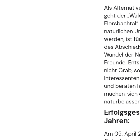
Als Alternati
geht der „Wal
Flörsbachtal“
natürlichen 
werden, ist f
des Abschieds
Wandel der Na
Freunde. Ents
nicht Grab, 
Interessenten
und beraten l
machen, sich e
naturbelasse
Erfolgsges
Jahren:
Am 05. April 