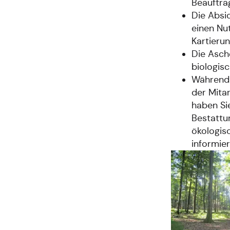
Beauftra
Die Absi
einen Nu
Kartierun
Die Asch
biologis
Während 
der Mita
haben Sie
Bestattu
ökologis
informier