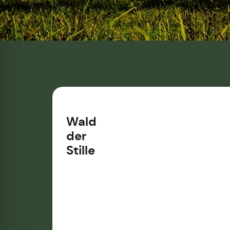
Wald
der
Stille