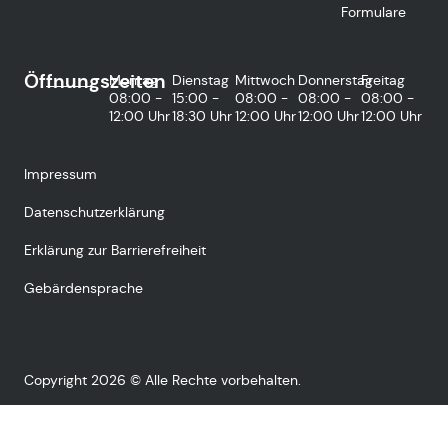
Formulare
Öffnungszeiten
Montag
Dienstag
Mittwoch
Donnerstag
Freitag
08:00 -
15:00 -
08:00 -
08:00 -
08:00 -
12:00 Uhr
18:30 Uhr
12:00 Uhr
12:00 Uhr
12:00 Uhr
Impressum
Datenschutzerklärung
Erklärung zur Barrierefreiheit
Gebärdensprache
Copyright 2026 © Alle Rechte vorbehalten.