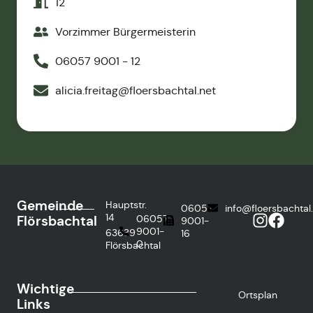
12
Vorzimmer Bürgermeisterin
06057 9001 - 12
alicia.freitag@floersbachtal.net
Gemeinde
Hauptstr.
06057
info@floersbachtal
14
Flörsbachtal
06057
9001-
9001-
63639
16
0
Flörsbachtal
Wichtige
Ortsplan
Links