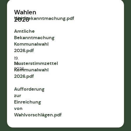
Wahlen
Wahlbekanntmachung.pdf
2026
Amtliche
Bekanntmachung
Kommunalwahl
2026.pdf
19.
Musterstimmzettel
Jan.
2026
Kommunalwahl
2026.pdf
Aufforderung
zur
Einreichung
von
Wahlvorschlägen.pdf