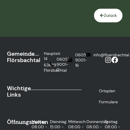
Zurück
Gemeinde
Hauptstr.
06057
info@floersbachtal
14
Flörsbachtal
06057
9001-
9001-
63639
16
0
Flörsbachtal
Wichtige
Ortsplan
Links
Formulare
Öffnungszeiten
Montag
Dienstag
Mittwoch
Donnerstag
Freitag
08:00 -
15:00 -
08:00 -
08:00 -
08:00 -