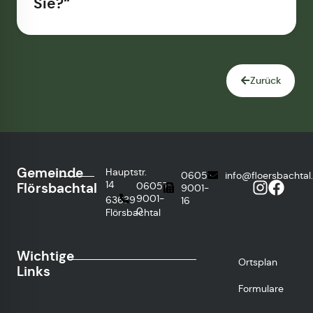
Sie?“
Zurück
Gemeinde
Hauptstr.
06057
info@floersbachtal
14
Flörsbachtal
06057
9001-
9001-
63639
16
0
Flörsbachtal
Wichtige
Ortsplan
Links
Formulare