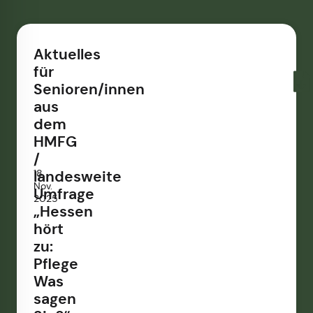
Aktuelles
für
Senioren/innen
aus
dem
HMFG
/
18.
landesweite
Nov.
Umfrage
2025
„Hessen
hört
zu:
Pflege
Was
sagen