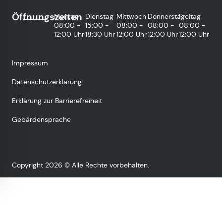
Öffnungszeiten
Montag
Dienstag
Mittwoch
Donnerstag
Freitag
08:00 -
15:00 -
08:00 -
08:00 -
08:00 -
12:00 Uhr
18:30 Uhr
12:00 Uhr
12:00 Uhr
12:00 Uhr
Impressum
Datenschutzerklärung
Erklärung zur Barrierefreiheit
Gebärdensprache
Copyright 2026 © Alle Rechte vorbehalten.