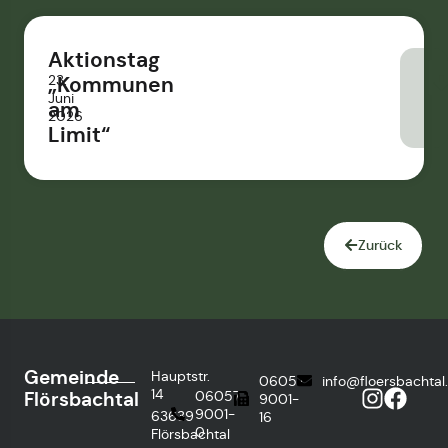
Aktionstag
23.
„Kommunen
Juni
am
2026
Limit“
Zurück
Gemeinde
Hauptstr.
06057
info@floersbachtal
14
Flörsbachtal
06057
9001-
9001-
63639
16
0
Flörsbachtal