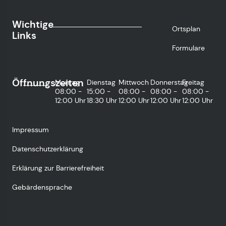
Wichtige
Ortsplan
Links
Formulare
Öffnungszeiten
Montag
Dienstag
Mittwoch
Donnerstag
Freitag
08:00 -
15:00 -
08:00 -
08:00 -
08:00 -
12:00 Uhr
18:30 Uhr
12:00 Uhr
12:00 Uhr
12:00 Uhr
Impressum
Datenschutzerklärung
Erklärung zur Barrierefreiheit
Gebärdensprache